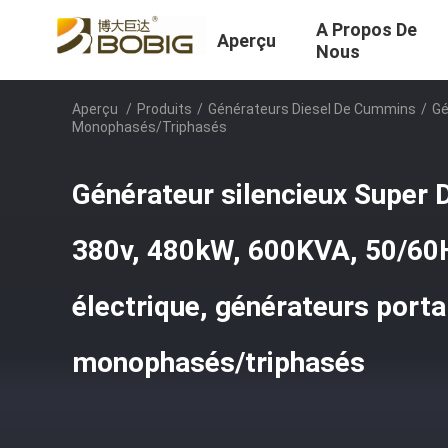
A Propos De
Aperçu
Nous
Aperçu
/
Produits
/
Générateurs Diesel De Cummins
/
Gé
Monophasés/triphasés
Générateur silencieux Super 
380v, 480kW, 600KVA, 50/60
électrique, générateurs port
monophasés/triphasés