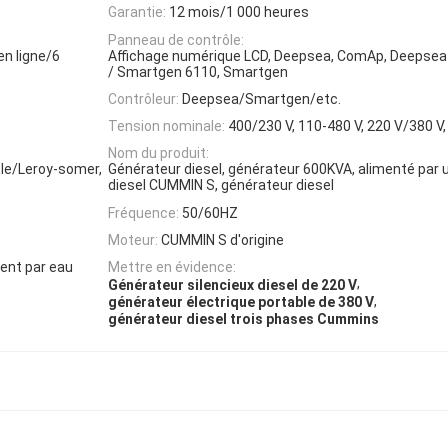
Garantie:
12 mois/1 000 heures
Panneau de contrôle:
en ligne/6
Affichage numérique LCD, Deepsea, ComAp, Deepsea
/ Smartgen 6110, Smartgen
Contrôleur:
Deepsea/Smartgen/etc.
Tension nominale:
400/230 V, 110-480 V, 220 V/380 V,
Nom du produit:
le/Leroy-somer,
Générateur diesel, générateur 600KVA, alimenté par 
diesel CUMMIN S, générateur diesel
Fréquence:
50/60HZ
Moteur:
CUMMIN S d'origine
ent par eau
Mettre en évidence:
,
Générateur silencieux diesel de 220 V
,
générateur électrique portable de 380 V
générateur diesel trois phases Cummins