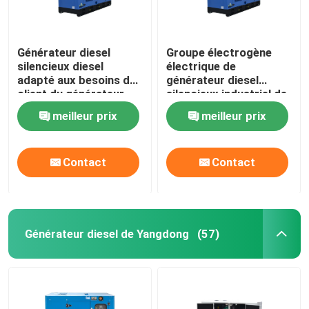
Générateur diesel
Groupe électrogène
silencieux diesel
électrique de
adapté aux besoins du
générateur diesel
client du générateur
silencieux industriel de
12kw de l'auvent
15kva 250kva Fawde
meilleur prix
meilleur prix
50/60HZ Fawde
Contact
Contact
Générateur diesel de Yangdong
(57)