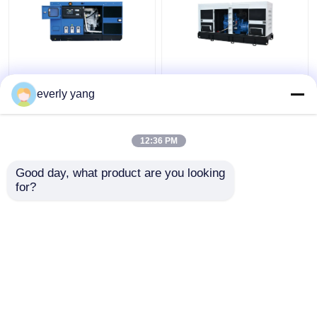
Groupe électrogène
Type ouvert silencieux
diesel industriel de
Yuchai de générateur
everly yang
75kva 60kw Yuchai
diesel électrique d'IP23
avec le contrôleur
313kva 250kw
HAUTURIER
12:36 PM
meilleur prix
meilleur prix
Good day, what product are you looking 
for?
Contact
Contact
Regardez plus
Aperçu
Au sujet de nous
Contactez-nous
Desktop Site