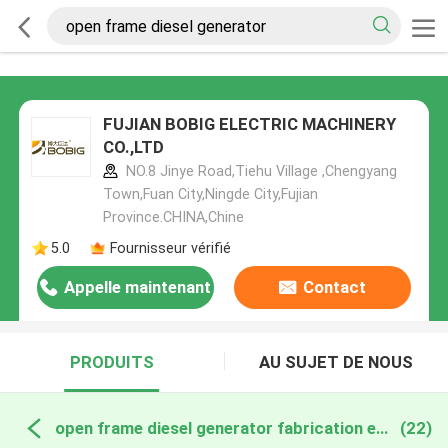
FUJIAN BOBIG ELECTRIC MACHINERY
CO.,LTD
NO.8 Jinye Road,Tiehu Village ,Chengyang
Town,Fuan City,Ningde City,Fujian
Province.CHINA,Chine
5.0
Fournisseur vérifié
Appelle maintenant
Contact
PRODUITS
AU SUJET DE NOUS
open frame diesel generator fabrication en ligne
(22)