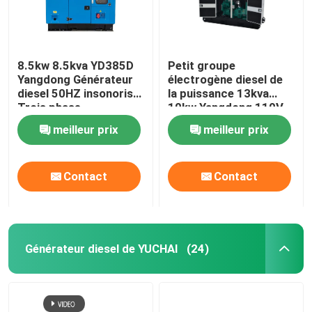
8.5kw 8.5kva YD385D
Petit groupe
Yangdong Générateur
électrogène diesel de
diesel 50HZ insonorisé
la puissance 13kva
Trois phase
10kw Yangdong 110V
240V
meilleur prix
meilleur prix
Contact
Contact
Générateur diesel de YUCHAI
(24)