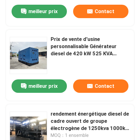
meilleur prix
Contact
Prix de vente d'usine
personnalisable Générateur
diesel de 420 kW 525 KVA
Ensemble de générateur diesel
de 500kva Super Silent Open
Frame Cum min
meilleur prix
Contact
rendement énergétique diesel de
cadre ouvert de groupe
électrogène de 1250kva 1000kw
SDEC
MOQ：1 ensemble