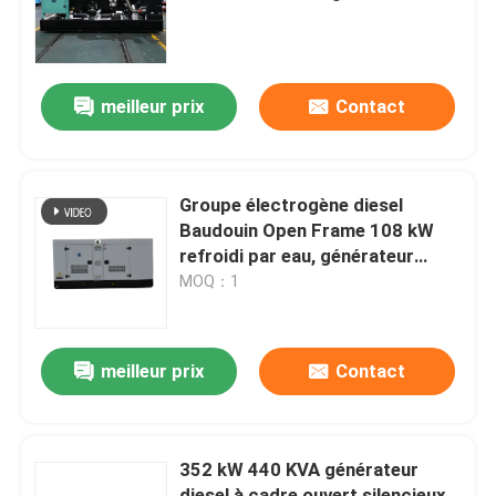
diesel à cadre ouvert
Au sujet de nous
meilleur prix
Contact
Visite d'usine
Contrôle de qualité
Groupe électrogène diesel
Baudouin Open Frame 108 kW
refroidi par eau, générateur
Demandez une citation
électrique triphasé
MOQ：1
Générateurs diesel de Cummins
meilleur prix
Contact
Perkins Diesel Generators
352 kW 440 KVA générateur
Générateur diesel de Fawde
diesel à cadre ouvert silencieux