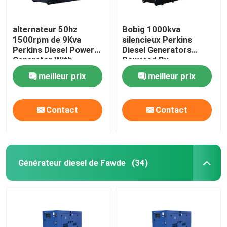
alternateur 50hz
Bobig 1000kva
1500rpm de 9Kva
silencieux Perkins
Perkins Diesel Power
Diesel Generators
Generator With
Powered By
Stamford
4008TAG2A
meilleur prix
meilleur prix
Contact
Contact
Générateur diesel de Fawde
(34)