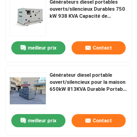
Générateurs diesel portables
ouverts/silencieux Durables 750
Générateur diesel ouvert
kW 938 KVA Capacité de
puissance Générateur diesel
silencieux Genset
Générateur diesel de conteneur
meilleur prix
Contact
Générateurs diesel de Yanmar
Groupe électrogène diesel Baudouin
Générateur diesel portable
ouvert/silencieux pour la maison
650kW 813KVA Durable Portable
Générateurs diesel de Deutz
Power 3phase générateur diesel
diesel à vendre
Générateur diesel de remorque
meilleur prix
Contact