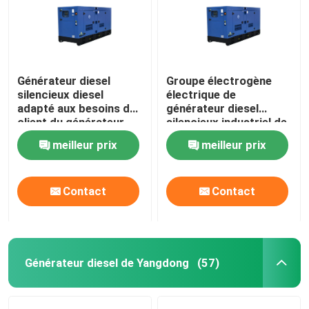
Générateur diesel
Groupe électrogène
silencieux diesel
électrique de
adapté aux besoins du
générateur diesel
client du générateur
silencieux industriel de
12kw de l'auvent
15kva 250kva Fawde
meilleur prix
meilleur prix
50/60HZ Fawde
Contact
Contact
Générateur diesel de Yangdong
(57)