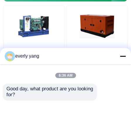
10KW-360KW Ricardo
10KW à de forte
Engine Generator
stabilité silencieux de
everly yang
50/60HZ a adapté
400KW Ricardo Diesel
l'auvent aux besoins du
Generator For Home
client Tyoe
6:36 AM
meilleur prix
meilleur prix
Good day, what product are you looking 
for?
Contact
Contact
Regardez plus