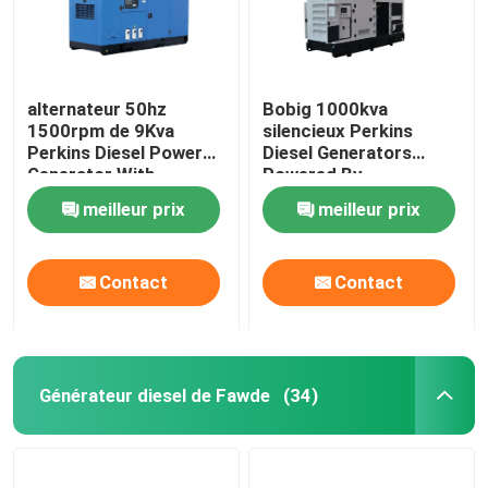
alternateur 50hz
Bobig 1000kva
1500rpm de 9Kva
silencieux Perkins
Perkins Diesel Power
Diesel Generators
Generator With
Powered By
Stamford
4008TAG2A
meilleur prix
meilleur prix
Contact
Contact
Générateur diesel de Fawde
(34)