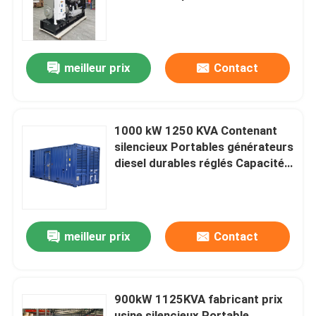
puissance Générateur Genset
Portable Durable Original Engine
Au sujet de nous
Cummi
meilleur prix
Contact
Visite d'usine
Contrôle de qualité
1000 kW 1250 KVA Contenant
silencieux Portables générateurs
diesel durables réglés Capacités
Demandez une citation
de puissance Générateur Genset
Cummi
Générateurs diesel de Cummins
meilleur prix
Contact
Perkins Diesel Generators
900kW 1125KVA fabricant prix
Générateur diesel de Fawde
usine silencieux Portable