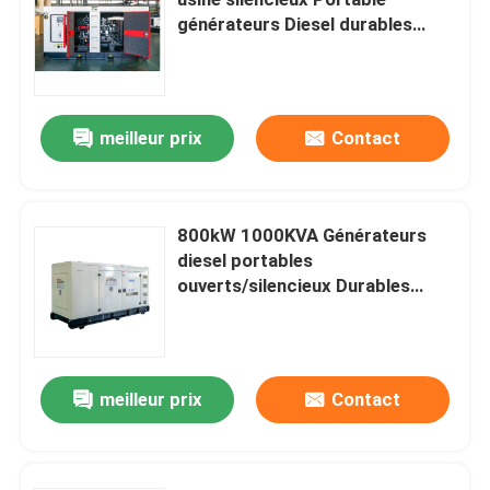
générateurs Diesel durables
ensemble capacités de
Générateur diesel de Yangdong
puissance groupe électrogène
générateur Cummi
Générateur diesel de YUCHAI
meilleur prix
Contact
Générateur diesel de Ricardo
800kW 1000KVA Générateurs
diesel portables
Générateur diesel de Weichai
ouverts/silencieux Durables
Réservés Capacités de
Générateur diesel de SDEC
puissance disponibles
Générateur diesel silencieux
Genset Cummin s
meilleur prix
Contact
Générateurs diesel Isuzu
Générateur diesel silencieux