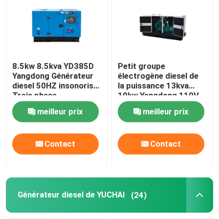
8.5kw 8.5kva YD385D
Petit groupe
Yangdong Générateur
électrogène diesel de
diesel 50HZ insonorisé
la puissance 13kva
Trois phase
10kw Yangdong 110V
240V
meilleur prix
meilleur prix
Contact
Contact
Générateur diesel de YUCHAI
(24)