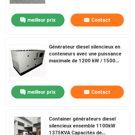
d'alimentation de secours
industriel
meilleur prix
Contact
Générateur diesel silencieux en
conteneurs avec une puissance
maximale de 1200 kW / 1500
KVA avec moteur Cummi
d'origine et une sauvegarde
industrielle d'alternateur
meilleur prix
Contact
Maison
Produits
Container générateurs diesel
silencieux ensemble 1100kW
1375KVA Capacités de
Vidéos