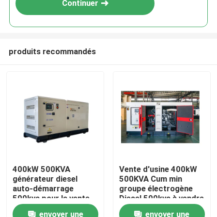
Continuer
produits recommandés
Maison
400kW 500KVA
Vente d'usine 400kW
générateur diesel
500KVA Cum min
Produits
auto-démarrage
groupe électrogène
500kva pour la vente
Diesel 500kva à vendre
avec générateur diesel
avec générateur diesel
envoyer une
envoyer une
Vidéos