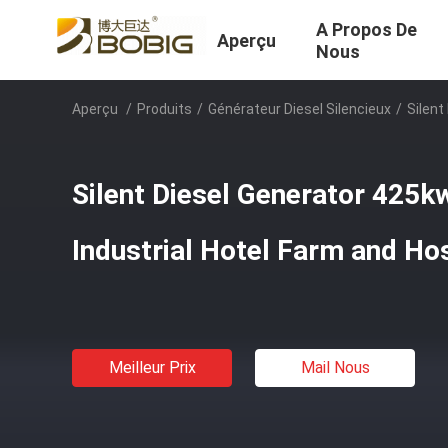
A Propos De
Aperçu
Nous
Aperçu
/
Produits
/
Générateur Diesel Silencieux
/
Silent
Silent Diesel Generator 425
Industrial Hotel Farm and Hos
Meilleur Prix
Mail Nous