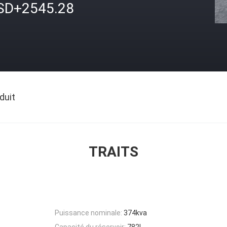
SD+2545.28
duit
TRAITS
Puissance nominale:
374kva
Capacité du réservoir:
782L