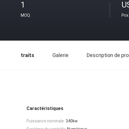
1
U
MOQ
Prix
traits
Galerie
Description de pro
Caractéristiques
Puissance nominale:
340kw
Système de contrôle:
Numérique