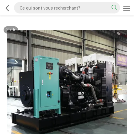
2
/
6