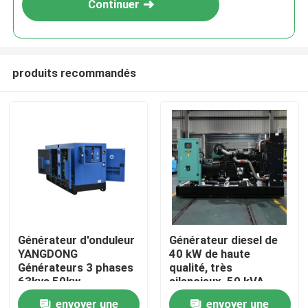
Continuer
produits recommandés
Maison
Générateur d'onduleur
Générateur diesel de
YANGDONG
40 kW de haute
Produits
Générateurs 3 phases
qualité, très
63kva 50kw
silencieux, 50 kVA,
Générateur diesel
portable, en veille,
envoyer une
envoyer une
Vidéos